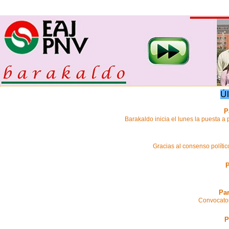
Ú
P
Barakaldo inicia el lunes la puesta 
Gracias al consenso polít
P
Par
Convocator
P