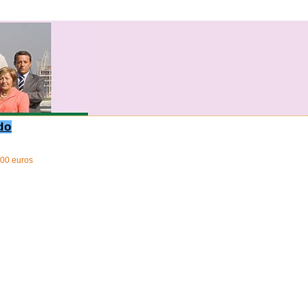
do
000 euros