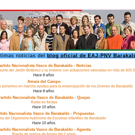
ltimas noticias del
blog oficial de EAJ-PNV Barakal
artido Nacionalista Vasco de Barakaldo - Noticias
a punto del Jardín Botánico y su entorno con actuaciones valoradas en más de 600.
Hace 8 años.
Amaia del Campo
ico ponemos en marcha ayudas para la emancipación de los jóvenes de Barakaldo
Hace 8 años.
artido Nacionalista Vasco de Barakaldo - Quejas
Ruido en fiestas
Hace 10 años.
tido Nacionalista Vasco de Barakaldo - Propuestas
ia del Organismo Autónomo de Escuelas Infantiles de Barakaldo
Hace 10 años.
artido Nacionalista Vasco de Barakaldo - Agenda
Rueda de prensa de Amaia del Campo